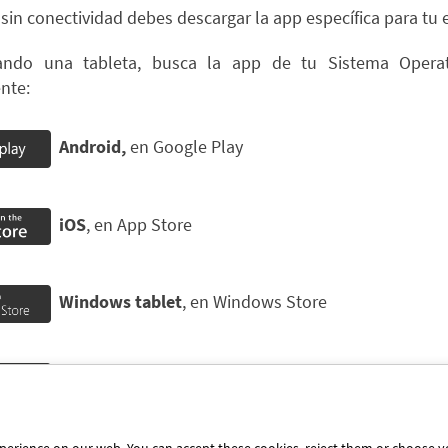
sin conectividad debes descargar la app específica para tu 
ando una tableta, busca la app de tu Sistema Opera
nte:
Andr
oid,
en Google Play
iOS
, en App Store
Windows tablet
, en Windows Store
Chromebook,
en Chrome Web Store
inklearning” en el buscador, descarga e instala la app.