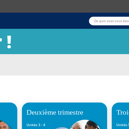
 !
unités ?
Table des contenus
Deuxième trimestre
Troi
Unités 3 - 4
U