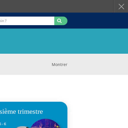
Montrer
sième trimestre
nités 5 - 6