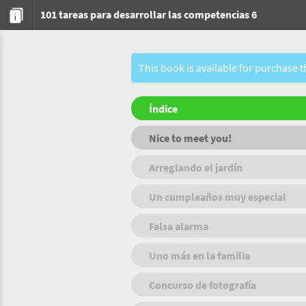
101 tareas para desarrollar las competencias 6
This book is available for purchase 
Índice
Nice to meet you!
Arreglando el jardín
Un cumpleaños muy especial
Falsa alarma
Uno más en la familia
Concurso de fotografía