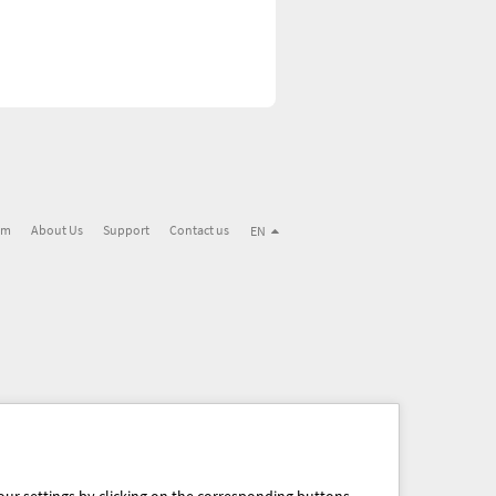
em
About Us
Support
Contact us
EN