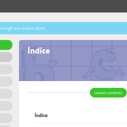
through our online store.
Índice
Lesson contents
Índice